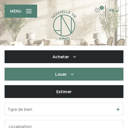
0
FR
MENU
Acheter
De l'ancien
Louer
Du neuf
à l'année
Estimer
Type de bien