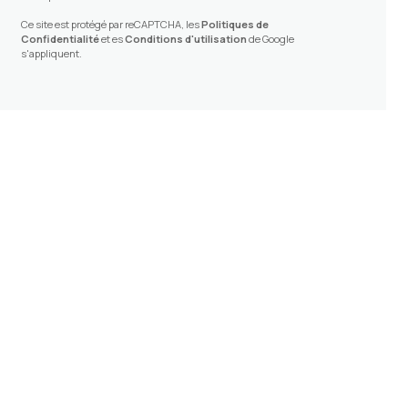
Ce site est protégé par reCAPTCHA, les
Politiques de
Confidentialité
et es
Conditions d'utilisation
de Google
s'appliquent.