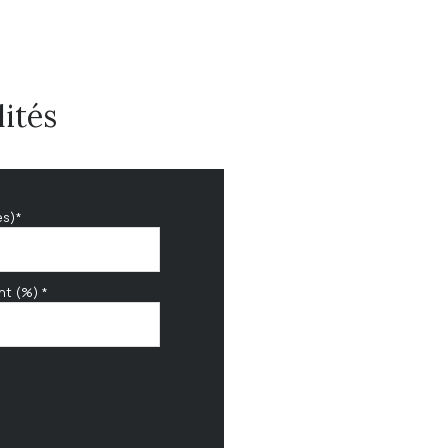
ités
es)*
nt (%) *