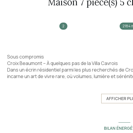
2
2184 
Sous compromis
Croix Beaumont – À quelques pas de la Villa Cavrois
Dans un écrin résidentiel parmi les plus recherchés de Cr
incarne un art de vivre rare, où volumes, lumière et sérén
Édifiée sur une parcelle remarquable d’environ 2 200 m², 
propriété développe près de 210 m² habitables, offrant d
AFFICHER PL
confortable que raffinée.
Dès l’entrée, les volumes séduisent. Les pièces de récepti
des ambiances variées, tandis que la cuisine haut de gamm
BILAN ÉNERGÉ
fonctionnalité.