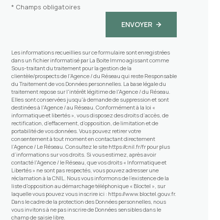
* Champs obligatoires
ENVOYER
Les informations recueillies sur ce formulaire sont enregistrées
dans un fichier informatisé par La Boite Immo agissant comme
Sous-traitant du traitement pour la gestion de la
clientèle/prospects de l'Agence / du Réseau qui reste Responsable
du Traitement de vos Données personnelles. La base légale du
traitement repose sur l'intérêt légitime de l'Agence / du Réseau.
Elles sont conservées jusqu'à demande de suppression et sont
destinées à l'Agence / au Réseau. Conformément à la loi «
informatique et libertés », vous disposez des droits d’accès, de
rectification, d’effacement, d’opposition, de limitation et de
portabilité de vos données. Vous pouvez retirer votre
consentement à tout moment en contactant directement
l’Agence / Le Réseau. Consultez le site
https://cnil.fr/fr
pour plus
d’informations sur vos droits. Si vous estimez, après avoir
contacté l'Agence / le Réseau, que vos droits « Informatique et
Libertés » ne sont pas respectés, vous pouvez adresser une
réclamation à la CNIL. Nous vous informons de l’existence de la
liste d'opposition au démarchage téléphonique « Bloctel », sur
laquelle vous pouvez vous inscrire ici :
https://www.bloctel.gouv.fr
.
Dans le cadre de la protection des Données personnelles, nous
vous invitons à ne pas inscrire de Données sensibles dans le
champ de saisie libre.