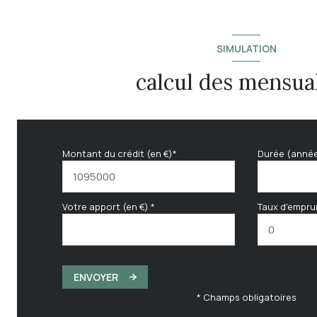
SIMULATION
calcul des mensual
Montant du crédit (en €)*
Durée (anné
Votre apport (en €) *
Taux d'empru
ENVOYER
* Champs obligatoires