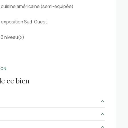
cuisine américaine (semi-équipée)
exposition Sud-Ouest
3 niveau(x)
ION
de ce bien
21.72 m²