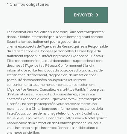
* Champs obligatoires
ENVOYER
Les informations recueillies sur ce formulaire sont enregistrées
dans un fichier informatisé par La Boite Immo agissant comme
Sous-traitant du traitement pour la gestion de la
clientèle/prospects de l'Agence / du Réseau qui reste Responsable
du Traitement de vos Données personnelles. La base légale du
traitement repose sur l'intérêt légitime de l'Agence / du Réseau.
Elles sont conservées jusqu'à demande de suppression et sont
destinées à l'Agence / au Réseau. Conformément à la loi «
informatique et libertés », vous disposez des droits d’accès, de
rectification, d’effacement, d’opposition, de limitation et de
portabilité de vos données. Vous pouvez retirer votre
consentement à tout moment en contactant directement
l’Agence / Le Réseau. Consultez le site
https://cnil.fr/fr
pour plus
d’informations sur vos droits. Si vous estimez, après avoir
contacté l'Agence / le Réseau, que vos droits « Informatique et
Libertés » ne sont pas respectés, vous pouvez adresser une
réclamation à la CNIL. Nous vous informons de l’existence de la
liste d'opposition au démarchage téléphonique « Bloctel », sur
laquelle vous pouvez vous inscrire ici :
https://www.bloctel.gouv.fr
.
Dans le cadre de la protection des Données personnelles, nous
vous invitons à ne pas inscrire de Données sensibles dans le
champ de saisie libre.