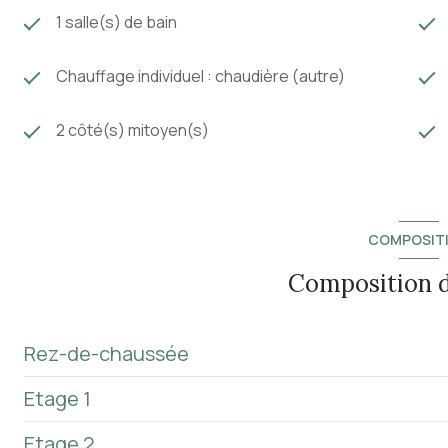
1 salle(s) de bain
Chauffage individuel : chaudière (autre)
2 côté(s) mitoyen(s)
COMPOSIT
composition 
Rez-de-chaussée
Etage 1
salon/sejour
Etage 2