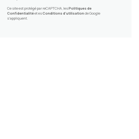
Ce site est protégé par reCAPTCHA, les
Politiques de
Confidentialité
et es
Conditions d'utilisation
de Google
s'appliquent.