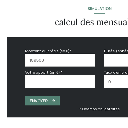
SIMULATION
calcul des mensual
Montant du crédit (en €)*
Durée (anné
Votre apport (en €) *
Taux d'empru
ENVOYER
* Champs obligatoires