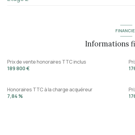
entrée
chambre
cuisine
salle de bain
chambre
chambre
chambre
FINANCIE
informations f
Prix de vente honoraires TTC inclus
Pr
189 800 €
17
Honoraires TTC à la charge acquéreur
Pr
7,84 %
17