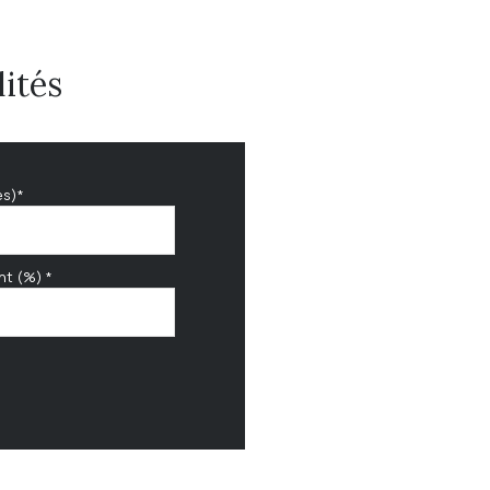
ités
es)*
nt (%) *