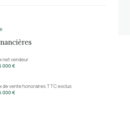
3.80 m²
12.31 m²
20 m²
7 m²
9 m²
12.48 m²
11.11 m²
R
inancières
ix net vendeur
6 000 €
ix de vente honoraires TTC exclus
6 000 €